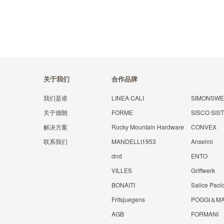
关于我们
合作品牌
我们是谁
LINEA CALI
SIMONSW
关于德朗
FORME
SISCO SIS
解决方案
Rocky Mountain Hardware
CONVEX
联系我们
MANDELLI1953
Anselmi
dnd
ENTO
VILLES
Griffwerk
BONAITI
Salice Paol
Fritsjuegens
POGGI＆MA
AGB
FORMANI