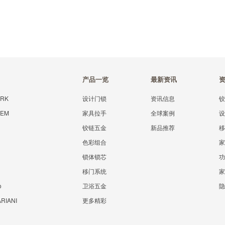
产品一览
最新资讯
ERK
设计门锁
资讯信息
TEM
家具拉手
全球案例
铰链五金
新品推荐
色彩组合
锁体锁芯
移门系统
o
卫浴五金
RIANI
更多精彩